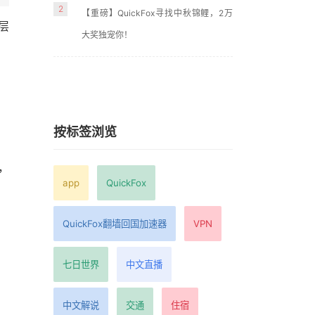
2
【重磅】QuickFox寻找中秋锦鲤，2万
层
大奖独宠你！
按标签浏览
，
app
QuickFox
QuickFox翻墙回国加速器
VPN
七日世界
中文直播
中文解说
交通
住宿