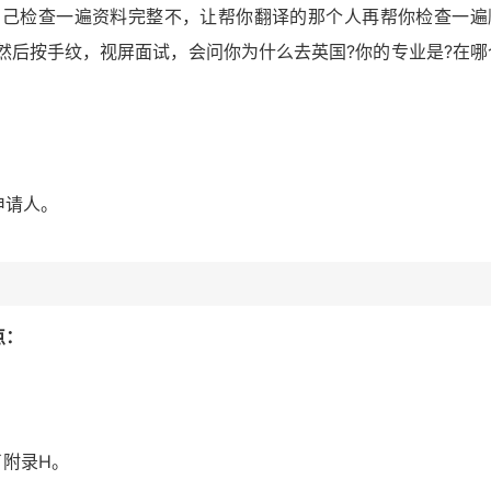
自己检查一遍资料完整不，让帮你翻译的那个人再帮你检查一遍
然后按手纹，视屏面试，会问你为什么去英国?你的专业是?在哪
申请人。
点：
？
了附录H。