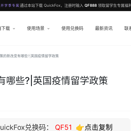
通过本站下载 QuickFox，注册时输入
QF888
领取留学生专属福利
 开学季专属
端下载
使用场景
使用兑换码
最新资讯
联
策的新改变有哪些?|英国疫情留学政策
有哪些?|英国疫情留学政策
ickFox兑换码：
QF51
👉点击复制