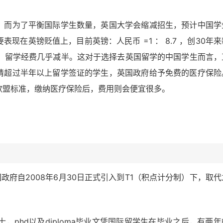
，而为了平衡国际学生数量，英国大学会缩减招生，预计中国学
现在英镑贬值上，目前英镑：人民币 =1 ： 8.7 ，创30年来
汇率，留学经费几乎减半。这对于选择去英国留学的中国学生而言，
请超过半年以上留学签证的学生，英国政府给予免费的医疗保险
欧盟标准，缴纳医疗保险后，费用则会便宜很多。
k 。英国政府自2008年6月30日正式引入到T1（积点计分制）下，取
士，phd以及diploma毕业文凭国际留学生在毕业之后，有两年