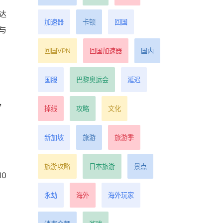
达
加速器
卡顿
回国
与
回国VPN
回国加速器
国内
国服
巴黎奥运会
延迟
，
掉线
攻略
文化
新加坡
旅游
旅游季
旅游攻略
日本旅游
景点
0
永劫
海外
海外玩家