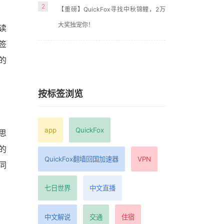
2
【重磅】QuickFox寻找中秋锦鲤，2万
大奖独宠你！
读
签
的
按标签浏览
app
QuickFox
思
的
QuickFox翻墙回国加速器
VPN
同
七日世界
中文直播
中文解说
交通
住宿