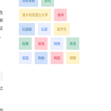
消费金额
游戏
生
澳大利亚国立大学
澳洲
新
正
玩国服
玩家
留学生
。
直播
省钱
网络
美食
英国
购物
韩国
预算
代之
的