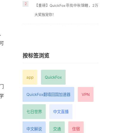
2
【重磅】QuickFox寻找中秋锦鲤，2万
大奖独宠你！
、
可
按标签浏览
app
QuickFox
门
QuickFox翻墙回国加速器
VPN
学
七日世界
中文直播
中文解说
交通
住宿