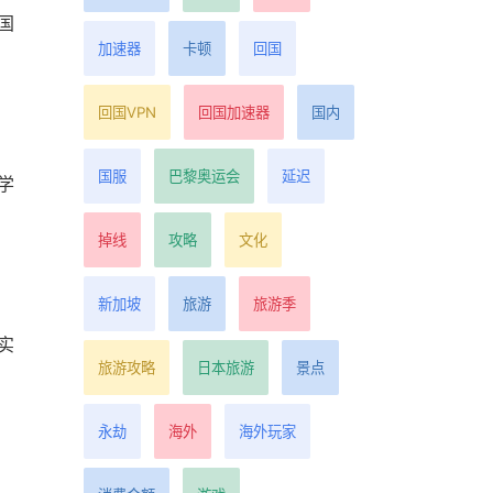
国
加速器
卡顿
回国
回国VPN
回国加速器
国内
国服
巴黎奥运会
延迟
学
掉线
攻略
文化
新加坡
旅游
旅游季
实
旅游攻略
日本旅游
景点
永劫
海外
海外玩家