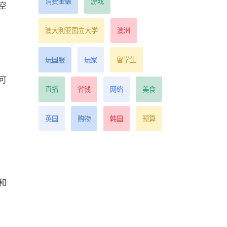
消费金额
游戏
空
澳大利亚国立大学
澳洲
玩国服
玩家
留学生
可
直播
省钱
网络
美食
英国
购物
韩国
预算
和