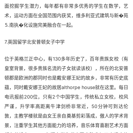
面挖掘学生潜力，每年都有非常多优秀的学生在数学，艺
术，运动方面在全国范围内获奖，维多利亚式建筑与新�苑
⒌南执�化设施完美融合在一起。
7.英国留学北安普顿女子中学
位于英格兰正中心，有130多年历史了，百年贵族女校（有
皇室背景，很多贵族名流的子女就读该校），所在的北安普
顿郡是欧洲的郡同时也是戴安娜王妃的故乡，非常有历史底
蕴，同时戴安娜王妃的故居althorpe house就在这里。每日
电讯报前200位，只有2个中国学生，传统私立女校，校风
严谨，升学率高距离牛津剑桥非常近，50分钟可到达伦
敦，主教学楼就是由女王亲自奠基剪彩落成，傲人的学术背
景，注重学生其他方面能力的培养，音乐体育喜剧艺术方面