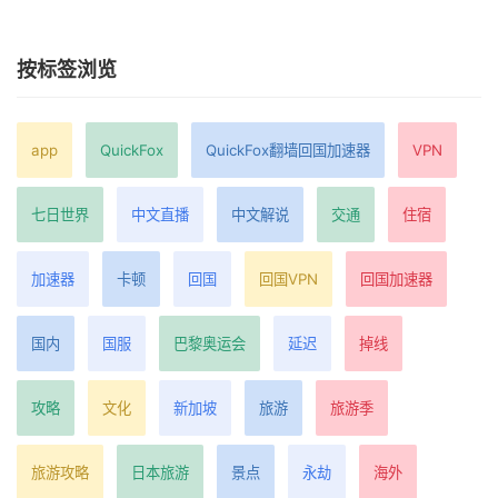
按标签浏览
app
QuickFox
QuickFox翻墙回国加速器
VPN
七日世界
中文直播
中文解说
交通
住宿
加速器
卡顿
回国
回国VPN
回国加速器
国内
国服
巴黎奥运会
延迟
掉线
攻略
文化
新加坡
旅游
旅游季
旅游攻略
日本旅游
景点
永劫
海外