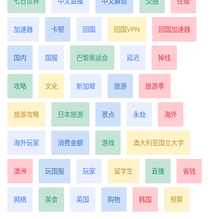
七日世界
中文直播
中文解说
交通
住宿
加速器
卡顿
回国
回国VPN
回国加速器
国内
国服
巴黎奥运会
延迟
掉线
攻略
文化
新加坡
旅游
旅游季
旅游攻略
日本旅游
景点
永劫
海外
海外玩家
消费金额
游戏
澳大利亚国立大学
澳洲
玩国服
玩家
留学生
直播
省钱
网络
美食
英国
购物
韩国
预算