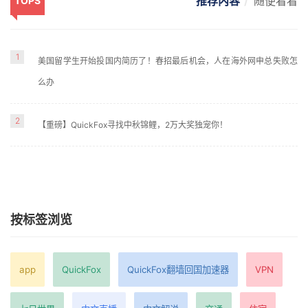
推荐内容
随便看看
TOPS
1
美国留学生开始投国内简历了！春招最后机会，人在海外网申总失败怎
么办
2
【重磅】QuickFox寻找中秋锦鲤，2万大奖独宠你！
按标签浏览
app
QuickFox
QuickFox翻墙回国加速器
VPN