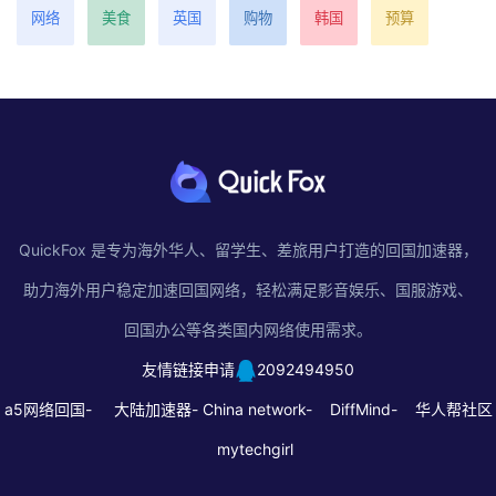
网络
美食
英国
购物
韩国
预算
QuickFox 是专为海外华人、留学生、差旅用户打造的回国加速器，
助力海外用户稳定加速回国网络，轻松满足影音娱乐、国服游戏、
回国办公等各类国内网络使用需求。
友情链接申请
2092494950
a5网络回国-
大陆加速器-
China network-
DiffMind-
华人帮社区
mytechgirl