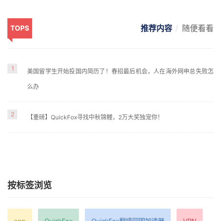
推荐内容
随便看看
TOPS
1
美国留学生开始投国内简历了！春招最后机会，人在海外网申总失败怎
么办
2
【重磅】QuickFox寻找中秋锦鲤，2万大奖独宠你！
按标签浏览
app
QuickFox
QuickFox翻墙回国加速器
VPN