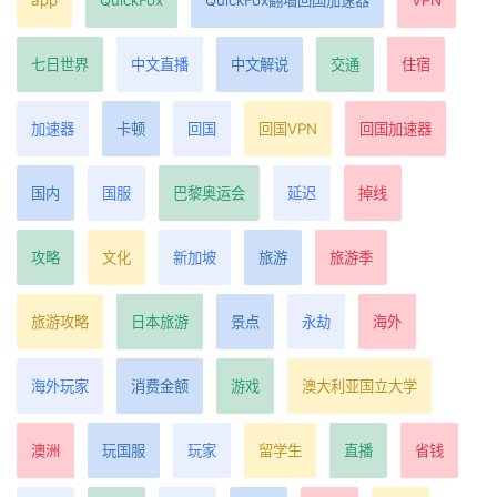
七日世界
中文直播
中文解说
交通
住宿
加速器
卡顿
回国
回国VPN
回国加速器
国内
国服
巴黎奥运会
延迟
掉线
攻略
文化
新加坡
旅游
旅游季
旅游攻略
日本旅游
景点
永劫
海外
海外玩家
消费金额
游戏
澳大利亚国立大学
澳洲
玩国服
玩家
留学生
直播
省钱