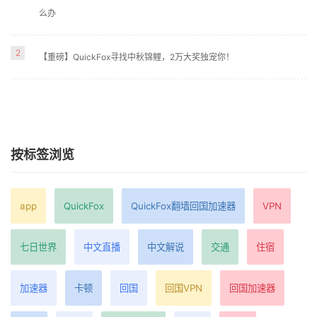
么办
2
【重磅】QuickFox寻找中秋锦鲤，2万大奖独宠你！
按标签浏览
app
QuickFox
QuickFox翻墙回国加速器
VPN
七日世界
中文直播
中文解说
交通
住宿
加速器
卡顿
回国
回国VPN
回国加速器