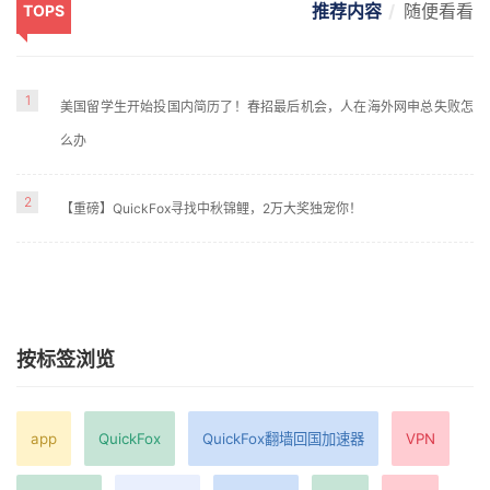
推荐内容
随便看看
TOPS
1
美国留学生开始投国内简历了！春招最后机会，人在海外网申总失败怎
么办
2
【重磅】QuickFox寻找中秋锦鲤，2万大奖独宠你！
按标签浏览
app
QuickFox
QuickFox翻墙回国加速器
VPN