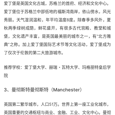
爱丁堡是英国文化古城，苏格兰的首府、经济和文化中心。
爱丁堡位于苏格兰中部低地的福斯湾南岸，依山傍水，风光
秀丽。天气湿润温和，年平均温度8度。除春季多风外，夏
秋两季绿树成荫，鲜花盛开，有很多古代宫殿、教堂和城
堡，文化遗产丰富，是英国最美丽的城市之一，有“北方雅
典”之称。加上爱丁堡国际艺术节等文化活动，爱丁堡成为
了仅次于伦敦的第二大旅游城市。
推荐学校：爱丁堡大学、赫瑞・瓦特大学、玛格丽特皇后学
院
3、曼彻斯特曼彻斯特（Manchester）
英国第二繁华城市，人口51万。世界上第一座工业化城市，
英国重要的交通枢纽与商业、金融、工业、文化中心。曼彻