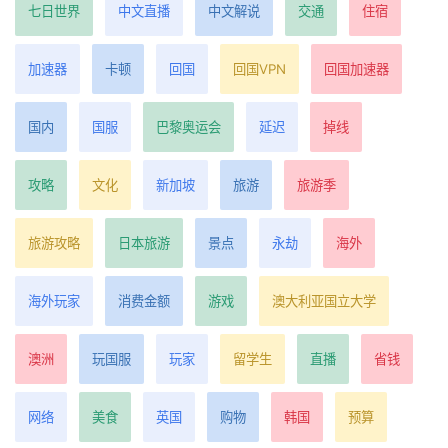
七日世界
中文直播
中文解说
交通
住宿
加速器
卡顿
回国
回国VPN
回国加速器
国内
国服
巴黎奥运会
延迟
掉线
攻略
文化
新加坡
旅游
旅游季
旅游攻略
日本旅游
景点
永劫
海外
海外玩家
消费金额
游戏
澳大利亚国立大学
澳洲
玩国服
玩家
留学生
直播
省钱
网络
美食
英国
购物
韩国
预算