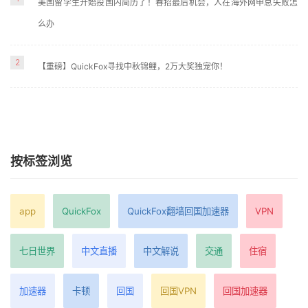
美国留学生开始投国内简历了！春招最后机会，人在海外网申总失败怎
么办
2
【重磅】QuickFox寻找中秋锦鲤，2万大奖独宠你！
按标签浏览
app
QuickFox
QuickFox翻墙回国加速器
VPN
七日世界
中文直播
中文解说
交通
住宿
加速器
卡顿
回国
回国VPN
回国加速器