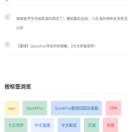
1
美国留学生开始投国内简历了！春招最后机会，人在海外网申总失败怎
么办
2
【重磅】QuickFox寻找中秋锦鲤，2万大奖独宠你！
按标签浏览
app
QuickFox
QuickFox翻墙回国加速器
VPN
七日世界
中文直播
中文解说
交通
住宿