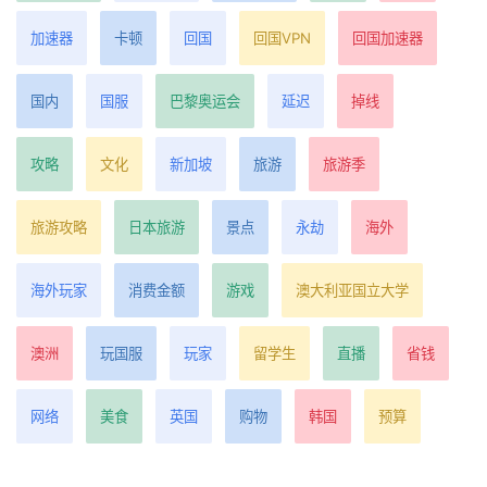
加速器
卡顿
回国
回国VPN
回国加速器
国内
国服
巴黎奥运会
延迟
掉线
攻略
文化
新加坡
旅游
旅游季
旅游攻略
日本旅游
景点
永劫
海外
海外玩家
消费金额
游戏
澳大利亚国立大学
澳洲
玩国服
玩家
留学生
直播
省钱
网络
美食
英国
购物
韩国
预算