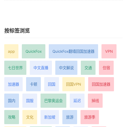
按标签浏览
app
QuickFox
QuickFox翻墙回国加速器
VPN
七日世界
中文直播
中文解说
交通
住宿
加速器
卡顿
回国
回国VPN
回国加速器
国内
国服
巴黎奥运会
延迟
掉线
攻略
文化
新加坡
旅游
旅游季