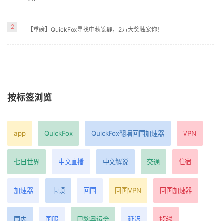
2
【重磅】QuickFox寻找中秋锦鲤，2万大奖独宠你！
按标签浏览
app
QuickFox
QuickFox翻墙回国加速器
VPN
七日世界
中文直播
中文解说
交通
住宿
加速器
卡顿
回国
回国VPN
回国加速器
国内
国服
巴黎奥运会
延迟
掉线