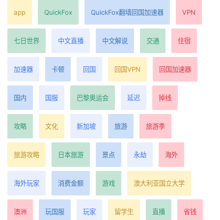
app
QuickFox
QuickFox翻墙回国加速器
VPN
七日世界
中文直播
中文解说
交通
住宿
加速器
卡顿
回国
回国VPN
回国加速器
国内
国服
巴黎奥运会
延迟
掉线
攻略
文化
新加坡
旅游
旅游季
旅游攻略
日本旅游
景点
永劫
海外
海外玩家
消费金额
游戏
澳大利亚国立大学
澳洲
玩国服
玩家
留学生
直播
省钱