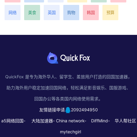
网络
美食
英国
购物
韩国
预算
QuickFox 是专为海外华人、留学生、差旅用户打造的回国加速器，
助力海外用户稳定加速回国网络，轻松满足影音娱乐、国服游戏、
回国办公等各类国内网络使用需求。
友情链接申请
2092494950
a5网络回国-
大陆加速器-
China network-
DiffMind-
华人帮社区
mytechgirl