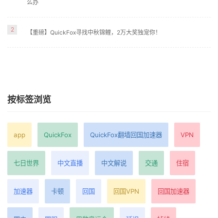
么办
2
【重磅】QuickFox寻找中秋锦鲤，2万大奖独宠你！
按标签浏览
app
QuickFox
QuickFox翻墙回国加速器
VPN
七日世界
中文直播
中文解说
交通
住宿
加速器
卡顿
回国
回国VPN
回国加速器