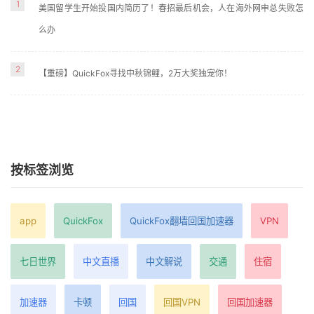
1
美国留学生开始投国内简历了！春招最后机会，人在海外网申总失败怎
么办
2
【重磅】QuickFox寻找中秋锦鲤，2万大奖独宠你！
按标签浏览
app
QuickFox
QuickFox翻墙回国加速器
VPN
七日世界
中文直播
中文解说
交通
住宿
加速器
卡顿
回国
回国VPN
回国加速器