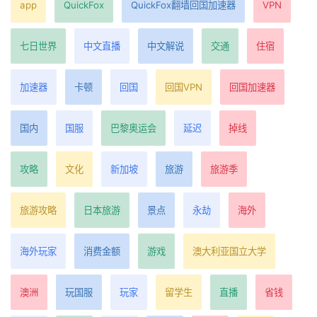
app
QuickFox
QuickFox翻墙回国加速器
VPN
七日世界
中文直播
中文解说
交通
住宿
加速器
卡顿
回国
回国VPN
回国加速器
国内
国服
巴黎奥运会
延迟
掉线
攻略
文化
新加坡
旅游
旅游季
旅游攻略
日本旅游
景点
永劫
海外
海外玩家
消费金额
游戏
澳大利亚国立大学
澳洲
玩国服
玩家
留学生
直播
省钱