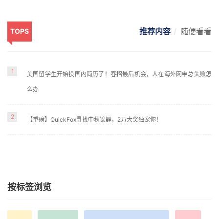
推荐内容
随便看看
TOPS
1
美国留学生开始投国内简历了！春招最后机会，人在海外网申总失败怎
么办
2
【重磅】QuickFox寻找中秋锦鲤，2万大奖独宠你！
按标签浏览