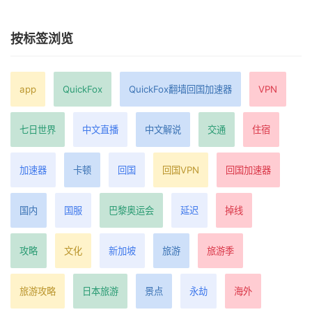
按标签浏览
app
QuickFox
QuickFox翻墙回国加速器
VPN
七日世界
中文直播
中文解说
交通
住宿
加速器
卡顿
回国
回国VPN
回国加速器
国内
国服
巴黎奥运会
延迟
掉线
攻略
文化
新加坡
旅游
旅游季
旅游攻略
日本旅游
景点
永劫
海外