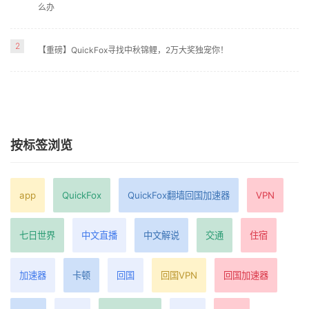
么办
2
【重磅】QuickFox寻找中秋锦鲤，2万大奖独宠你！
按标签浏览
app
QuickFox
QuickFox翻墙回国加速器
VPN
七日世界
中文直播
中文解说
交通
住宿
加速器
卡顿
回国
回国VPN
回国加速器