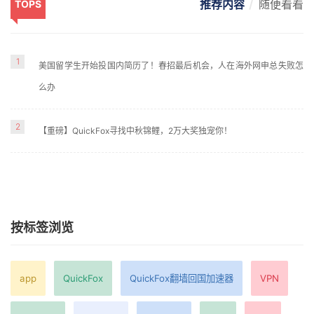
推荐内容
随便看看
TOPS
1
美国留学生开始投国内简历了！春招最后机会，人在海外网申总失败怎
么办
2
【重磅】QuickFox寻找中秋锦鲤，2万大奖独宠你！
按标签浏览
app
QuickFox
QuickFox翻墙回国加速器
VPN