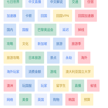
七日世界
中文直播
中文解说
交通
住宿
加速器
卡顿
回国
回国VPN
回国加速器
国内
国服
巴黎奥运会
延迟
掉线
攻略
文化
新加坡
旅游
旅游季
旅游攻略
日本旅游
景点
永劫
海外
海外玩家
消费金额
游戏
澳大利亚国立大学
澳洲
玩国服
玩家
留学生
直播
省钱
网络
美食
英国
购物
韩国
预算