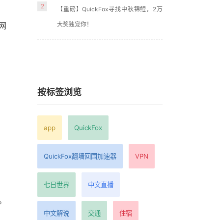
2
【重磅】QuickFox寻找中秋锦鲤，2万
大奖独宠你！
网
按标签浏览
app
QuickFox
QuickFox翻墙回国加速器
VPN
七日世界
中文直播
。
中文解说
交通
住宿