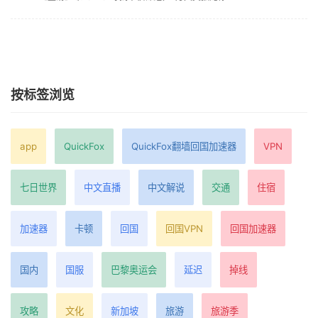
按标签浏览
app
QuickFox
QuickFox翻墙回国加速器
VPN
七日世界
中文直播
中文解说
交通
住宿
加速器
卡顿
回国
回国VPN
回国加速器
国内
国服
巴黎奥运会
延迟
掉线
攻略
文化
新加坡
旅游
旅游季