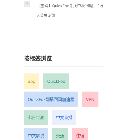
2
【重磅】QuickFox寻找中秋锦鲤，2万
大奖独宠你！
按标签浏览
app
QuickFox
QuickFox翻墙回国加速器
VPN
七日世界
中文直播
中文解说
交通
住宿