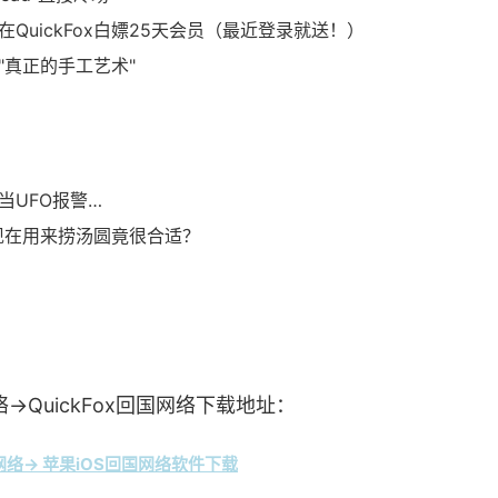
QuickFox白嫖25天会员（最近登录就送！）
明"真正的手工艺术"
）
当UFO报警…
漏勺，现在用来捞汤圆竟很合适？
→QuickFox回国网络下载地址：
络→ 苹果iOS回国网络软件下载