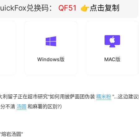
ickFox兑换码：
QF51
👉点击复制
Windows版
MAC版
大利留子正在超市研究"如何用披萨面团伪装
糯米粉
"…这边建议
也分不清
汤圆
和麻薯的区别?）
熔岩汤圆"