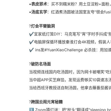
▪️
表皮邪术
：买不到糯米粉？用土豆淀粉+面粉
▪️
汤底玄学
：红酒煮汤圆被法国室友夸"很会fus
?
灯会平替脑洞
✔️宜家纸灯笼DIY：马克笔写“宵”字时手抖成"
✔️电脑屏保循环播放秦淮灯会4K视频，假装人在
✔️ ins发#YuanXiaoChallenge 必
?
破防名场面
当视频连线国内吃汤圆时，因为网卡被嘲笑"吃得
当中超APP买芝麻馅，发现运费够买10袋速冻
当给西班牙教授送自制汤圆，他拿去蘸番茄酱说"中
?
跨国云闹元宵秘籍
1️⃣ Zoom猜灯谜：把"枕头"翻译成"sleeping 