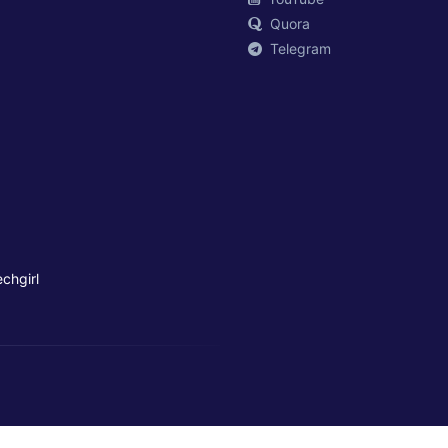
Quora
Telegram
chgirl