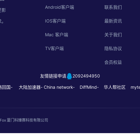
Android客户端
联系我们
足影
IOS客户端
最新资讯
求。
Mac 客户端
关于我们
TV客户端
隐私协议
会员权益
友情链接申请
2092494950
络回国-
大陆加速器-
China network-
DiffMind-
华人帮社区
myte
. QuickFox 厦门科臻赛科技有限公司