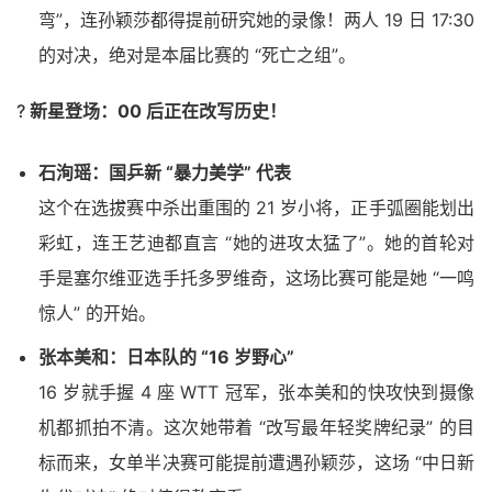
弯”，连孙颖莎都得提前研究她的录像！两人 19 日 17:30
的对决，绝对是本届比赛的 “死亡之组”。
?
新星登场：00 后正在改写历史！
石洵瑶：国乒新 “暴力美学” 代表
这个在选拔赛中杀出重围的 21 岁小将，正手弧圈能划出
彩虹，连王艺迪都直言 “她的进攻太猛了”。她的首轮对
手是塞尔维亚选手托多罗维奇，这场比赛可能是她 “一鸣
惊人” 的开始。
张本美和：日本队的 “16 岁野心”
16 岁就手握 4 座 WTT 冠军，张本美和的快攻快到摄像
机都抓拍不清。这次她带着 “改写最年轻奖牌纪录” 的目
标而来，女单半决赛可能提前遭遇孙颖莎，这场 “中日新