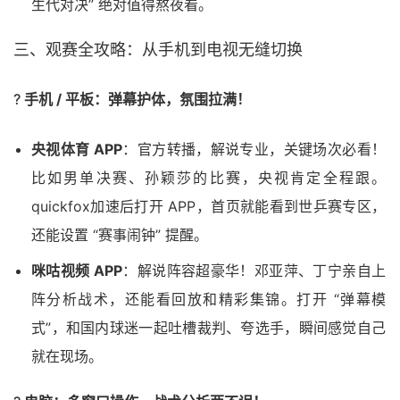
生代对决” 绝对值得熬夜看。
三、观赛全攻略：从手机到电视无缝切换
?
手机 / 平板：弹幕护体，氛围拉满！
央视体育 APP
：官方转播，解说专业，关键场次必看！
比如男单决赛、孙颖莎的比赛，央视肯定全程跟。
quickfox加速后打开 APP，首页就能看到世乒赛专区，
还能设置 “赛事闹钟” 提醒。
咪咕视频 APP
：解说阵容超豪华！邓亚萍、丁宁亲自上
阵分析战术，还能看回放和精彩集锦。打开 “弹幕模
式”，和国内球迷一起吐槽裁判、夸选手，瞬间感觉自己
就在现场。