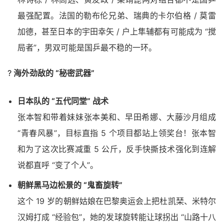
最强配置。法国的勒布伦兄弟、瑞典的卡尔伯格 / 莫雷
加德，甚至日本的宇田幸矢 / 户上隼辅都有可能成为 “搅
局者”，男双可能是国乒最不稳的一环。
?
海外劲敌的 “秘密武器”
日本队的 “五代同堂” 战术
张本智和带着妹妹张本美和、早田希娜、大藤沙月组成
“青春风暴”，目标直指 5 个项目都站上领奖台！张本智
和为了这次比赛减重 5 公斤，反手快撕技术强化到连解
说都直呼 “变了个人”。
朝鲜黑马边松景的 “鬼畜旋转”
这个 19 岁的朝鲜姑娘在巴黎奥运会上把杜凯琹、米特尔
汉姆打成 “经验包”，她的发球旋转能让球拐出 “山路十八