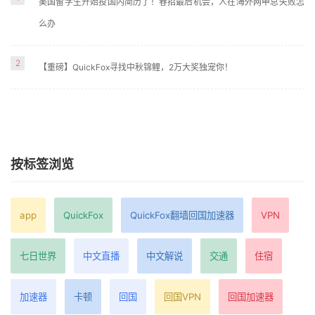
美国留学生开始投国内简历了！春招最后机会，人在海外网申总失败怎
么办
2
【重磅】QuickFox寻找中秋锦鲤，2万大奖独宠你！
按标签浏览
app
QuickFox
QuickFox翻墙回国加速器
VPN
七日世界
中文直播
中文解说
交通
住宿
加速器
卡顿
回国
回国VPN
回国加速器