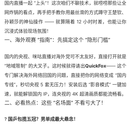
国内直播一起 “上头”！这次咱们不聊技术，就唠唠那些让全
网炸锅的看点，再手把手教你用最丝滑的方式蹲守
王楚钦
、
孙颖莎
的神仙操作 —— 就算隔着 12 小时时差，也能让你
沉浸式体验现场氛围！
一、
海外观赛
“指南”：先搞定这个 “隐形门槛”
国内的央视、咪咕直播对海外党可不太友好，直接打开就是
“地域限制” 的大叉子。这时候就得请出
QuickFox
—— 这个
专门解决海外网络回国的问题，直接把你的网络变成 “国内
专线”，秒切央视 5 套无压力！安装后选 “影音模式” 一键加
速，就能解锁国内 IP，连央视的 4K 超清画质都能流畅看。
二、必看热点：这些 “名场面” 不看亏大了！
?
国乒包揽五冠？男单成最大悬念！