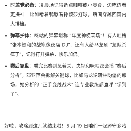
时差党必备
：凌晨场记得备点咖啡或小零食，边吃边看
更提神！比如啃着鸭脖看孙颖莎打球，瞬间穿越回国内
大排档。
弹幕护体
：咪咕的弹幕堪称 “年度神梗现场”！有人吐槽
“张本智和的战袍像夜店 DJ”，还有人给马龙刷 “龙队杀
疯了”，记得打开弹幕，快乐加倍。
赛后复盘
：看完比赛别急着关，央视和咪咕都会播 “赛后
分析”。邓亚萍会拆解关键球，比如马龙逆转林昀儒的那
场，她分析的 “正手变线战术” 连专业教练都直呼 “学到
了”。
好啦，攻略到这儿就结束啦！5 月 19 日咱们一起蹲守多哈