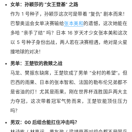
女单：孙颖莎的 “女王登基” 之路
作为 1 号种子，孙颖莎这次可是带着 “复仇” 剧本而来！
巴黎奥运会女单决赛输给
张本美和
的遗憾，这次她能在
多哈 “亲手了结” 吗？日本 16 岁天才少女张本美和这次
以 5 号种子身份出战，两人若在决赛相遇，绝对是火星
撞地球的对决！
男单：王楚钦的救赎之战
马龙、樊振东缺席，王楚钦成了男单 “全村的希望”。但
巴西的雨果、日本的张本智和、法国的勒布伦兄弟都不
是省油的灯！尤其是雨果，刚在世界杯连胜国乒两大主
力夺冠，这次带着冠军气势而来，王楚钦能顶住压力
吗？
男双：00 后组合能扛住冲击吗？
林诗栋 / 林高远、黄友政 / 梁靖崑两对组合都不是国乒