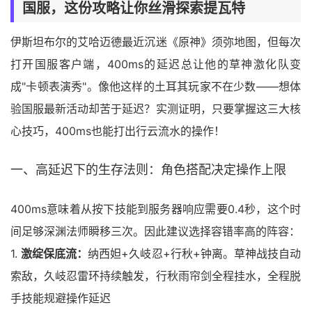
国服
，这份攻略让你丝滑探索提瓦特
伊斯坦布尔的艾哈迈德最近沉迷《原神》须弥地图，但每次
打开国服客户端，400ms的延迟总让他的草神激化队变
成"卡顿表演秀"。像他这样的土耳其玩家不在少数——想体
验国服最新活动却苦于延迟？实测证明，只要掌握这三大核
心技巧，400ms也能打出行云流水的操作！
一、高延迟下的生存法则：角色搭配决定操作上限
400ms意味着从按下技能到服务器响应需要0.4秒，这个时
间足够深渊法师瞬移三次。因此建议选择容错率高的阵容：
1.
激绽保底流：
纳西妲+久岐忍+行秋+钟离。草神战技自动
索敌，久岐忍雷环持续触发，行秋雨帘剑全程挂水，全程脱
手技能规避操作延迟