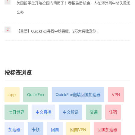
1
美国留学生开始投国内简历了！春招最后机会，人在海外网申总失败怎
么办
2
【重磅】QuickFox寻找中秋锦鲤，2万大奖独宠你！
按标签浏览
app
QuickFox
QuickFox翻墙回国加速器
VPN
七日世界
中文直播
中文解说
交通
住宿
加速器
卡顿
回国
回国VPN
回国加速器