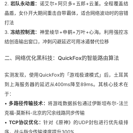
2.
岩队永动盾：
诺艾尔+阿贝多+五郎+云堇。全程覆盖结
晶盾，女仆开大期间重击自带霸体，适合网络波动时的容错
打法
3.
冻结控制流：
神里绫华+申鹤+万叶+心海。利用强控冻
结创造输出窗口，冲刺闪避延迟可用冰遁替代位移
二、网络优化黑科技：QuickFox的智能路由算法
实测发现，使用QuickFox的「游戏极速模式」后，土耳其
到上海服务器的延迟从400ms降至89ms。其核心技术在
于：
•
多路径传输技术：
将游戏数据拆包通过伊斯坦布尔-法兰
克福-莫斯科-北京的冗余线路同步传输
•
TCP协议优化：
针对《原神》的UDP封包进行优先级排
序，战斗指令传输速度提升300%