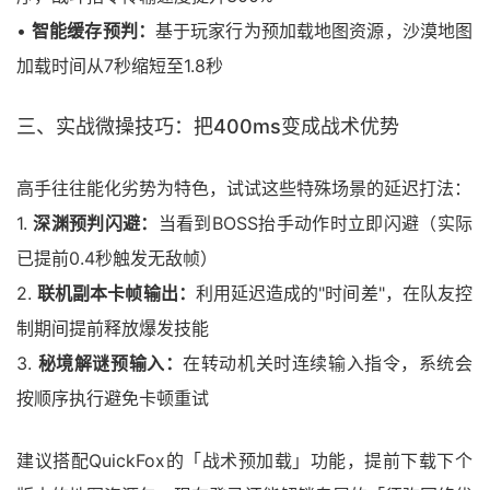
•
智能缓存预判：
基于玩家行为预加载地图资源，沙漠地图
加载时间从7秒缩短至1.8秒
三、实战微操技巧：把400ms变成战术优势
高手往往能化劣势为特色，试试这些特殊场景的延迟打法：
1.
深渊预判闪避：
当看到BOSS抬手动作时立即闪避（实际
已提前0.4秒触发无敌帧）
2.
联机副本卡帧输出：
利用延迟造成的"时间差"，在队友控
制期间提前释放爆发技能
3.
秘境解谜预输入：
在转动机关时连续输入指令，系统会
按顺序执行避免卡顿重试
建议搭配QuickFox的「战术预加载」功能，提前下载下个