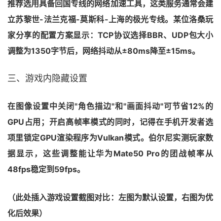
推荐选用具备回国专线的网络加速工具，这类服务通常会建
立苏黎世-法兰克福-莫斯科-上海的极光专线。某位洛桑玩
家分享的配置方案显示：TCP协议选择BBR、UDP包大小
调整为1350字节后，网络抖动从±80ms降至±15ms。
三、游戏内隐藏设置
在图像设置中关闭"角色描边"和"画面抖动"可节省12%的
GPU占用；开启高帧率模式的同时，记得在手机开发者选
项里锁定GPU渲染程序为Vulkan模式。伯尔尼实测玩家数
据显示，这些调整能让华为Mate50 Pro的团战帧率从
48fps稳定到59fps。
（此处插入游戏设置截图对比：左图为默认设置，右图为优
化后效果）