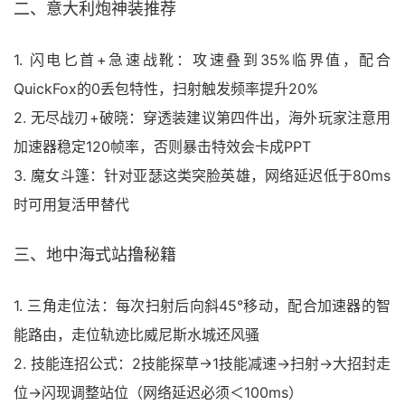
二、意大利炮神装推荐
1. 闪电匕首+急速战靴：攻速叠到35%临界值，配合
QuickFox的0丢包特性，扫射触发频率提升20%
2. 无尽战刃+破晓：穿透装建议第四件出，海外玩家注意用
加速器稳定120帧率，否则暴击特效会卡成PPT
3. 魔女斗篷：针对亚瑟这类突脸英雄，网络延迟低于80ms
时可用复活甲替代
三、地中海式站撸秘籍
1. 三角走位法：每次扫射后向斜45°移动，配合加速器的智
能路由，走位轨迹比威尼斯水城还风骚
2. 技能连招公式：2技能探草→1技能减速→扫射→大招封走
位→闪现调整站位（网络延迟必须＜100ms）