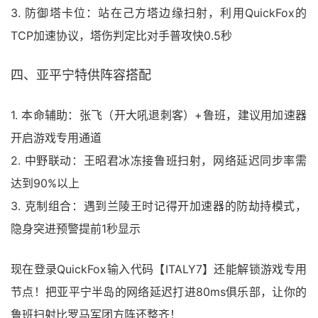
3. 防御塔卡位：站在己方塔边缘扫射，利用QuickFox的
TCP加速协议，塔伤判定比对手普攻快0.5秒
四、亚平宁特供阵容搭配
1. 本命辅助：张飞（开大吼退刺客）+鲁班，建议用加速器
开启游戏专用通道
2. 中野联动：王昭君冰冻接鲁班扫射，网络延迟同步率需
达到90%以上
3. 克制组合：遇到兰陵王时记得开加速器的防劫持模式，
隐身突进预警提前1秒显示
现在登录QuickFox输入代码【ITALY7】还能解锁游戏专用
节点！把亚平宁半岛的网络延迟打进80ms俱乐部，让你的
鲁班扫射比罗马军团方阵还整齐！