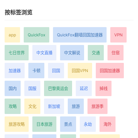
按标签浏览
app
QuickFox
QuickFox翻墙回国加速器
VPN
七日世界
中文直播
中文解说
交通
住宿
加速器
卡顿
回国
回国VPN
回国加速器
国内
国服
巴黎奥运会
延迟
掉线
攻略
文化
新加坡
旅游
旅游季
旅游攻略
日本旅游
景点
永劫
海外