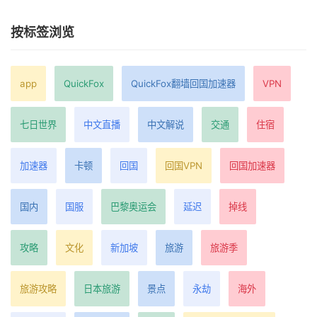
按标签浏览
app
QuickFox
QuickFox翻墙回国加速器
VPN
七日世界
中文直播
中文解说
交通
住宿
加速器
卡顿
回国
回国VPN
回国加速器
国内
国服
巴黎奥运会
延迟
掉线
攻略
文化
新加坡
旅游
旅游季
旅游攻略
日本旅游
景点
永劫
海外