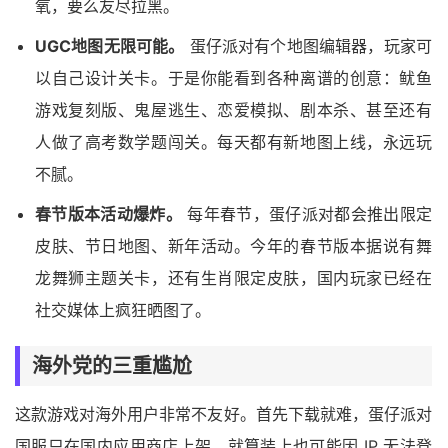
氧，要么友尽拉黑。
UGC地图无限可能。
蛋仔派对有个地图编辑器，玩家可
以自己设计关卡。于是你能看到各种离谱的创意：鱿鱼
游戏复刻版、鬼屋逃生、恋爱模拟、剧本杀、甚至还有
人做了高考数学题闯关。每天都有新地图上线，永远玩
不腻。
春节版本活动爆炸。
每年春节，蛋仔派对都会推出限定
皮肤、节日地图、新年活动。今年的春节版本据说有舞
龙舞狮主题关卡，还有生肖限定皮肤，国内玩家已经在
社交媒体上疯狂晒图了。
海外党的三重尴尬
这款游戏对海外用户非常不友好。首先下载就难，蛋仔派对
国服只在国内应用商店上架，就算装上也可能因 IP 无法登