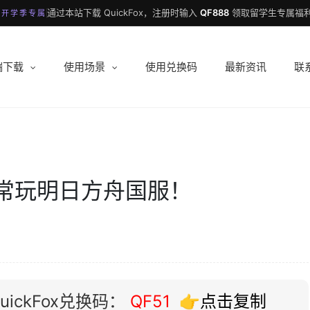
通过本站下载 QuickFox，注册时输入
QF888
领取留学生专属福利
 开学季专属
端下载
使用场景
使用兑换码
最新资讯
联
！
常玩明日方舟国服！
ickFox兑换码：
QF51
👉点击复制