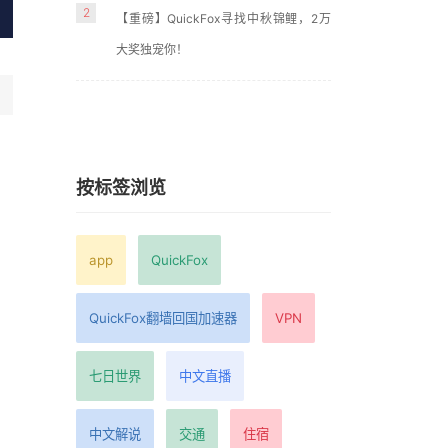
2
【重磅】QuickFox寻找中秋锦鲤，2万
大奖独宠你！
按标签浏览
app
QuickFox
QuickFox翻墙回国加速器
VPN
七日世界
中文直播
中文解说
交通
住宿