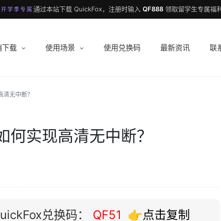
通过本站下载 QuickFox，注册时输入
QF888
领取留学生专属福利
 开学季专属
端下载
使用场景
使用兑换码
最新资讯
联
高清无中断？
如何实现高清无中断？
ickFox兑换码：
QF51
👉点击复制