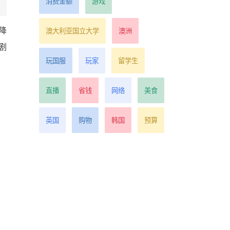
消费金额
游戏
降
澳大利亚国立大学
澳洲
剧
玩国服
玩家
留学生
直播
省钱
网络
美食
英国
购物
韩国
预算