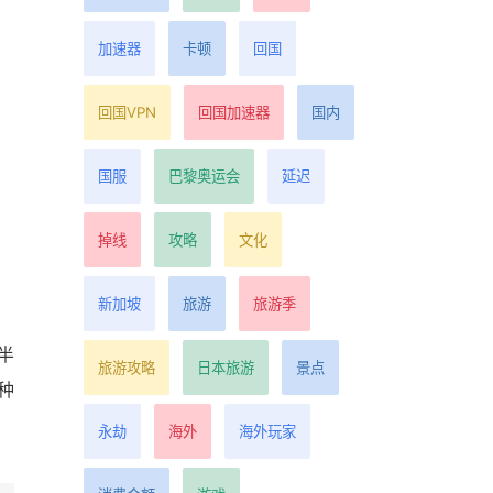
加速器
卡顿
回国
回国VPN
回国加速器
国内
国服
巴黎奥运会
延迟
掉线
攻略
文化
新加坡
旅游
旅游季
半
旅游攻略
日本旅游
景点
种
永劫
海外
海外玩家