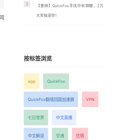
2
【重磅】QuickFox寻找中秋锦鲤，2万
大奖独宠你！
同
按标签浏览
app
QuickFox
QuickFox翻墙回国加速器
VPN
七日世界
中文直播
中文解说
交通
住宿