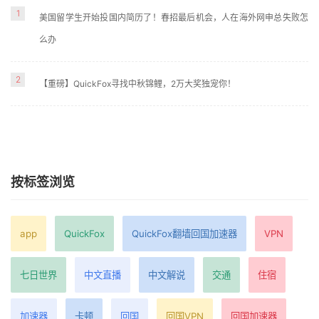
1
美国留学生开始投国内简历了！春招最后机会，人在海外网申总失败怎
么办
2
【重磅】QuickFox寻找中秋锦鲤，2万大奖独宠你！
按标签浏览
app
QuickFox
QuickFox翻墙回国加速器
VPN
七日世界
中文直播
中文解说
交通
住宿
加速器
卡顿
回国
回国VPN
回国加速器