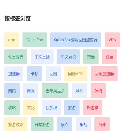
按标签浏览
app
QuickFox
QuickFox翻墙回国加速器
VPN
七日世界
中文直播
中文解说
交通
住宿
加速器
卡顿
回国
回国VPN
回国加速器
国内
国服
巴黎奥运会
延迟
掉线
攻略
文化
新加坡
旅游
旅游季
旅游攻略
日本旅游
景点
永劫
海外