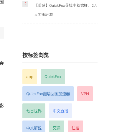
国
2
【重磅】QuickFox寻找中秋锦鲤，2万
大奖独宠你！
按标签浏览
会
app
QuickFox
QuickFox翻墙回国加速器
VPN
影
七日世界
中文直播
中文解说
交通
住宿