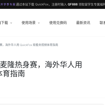
通过本站下载 QuickFox，注册时输入
QF888
领取留学生专属福利
 开学季专属
端下载
使用场景
使用兑换码
最新资讯
联
身赛，海外华人用 QuickFox 观看央视频体育指南
s 喀麦隆热身赛，海外华人用
频体育指南