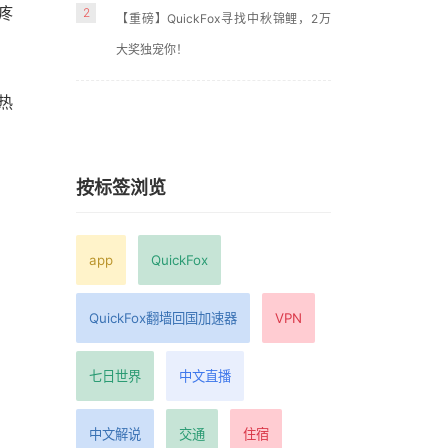
疼
2
【重磅】QuickFox寻找中秋锦鲤，2万
大奖独宠你！
热
按标签浏览
app
QuickFox
QuickFox翻墙回国加速器
VPN
七日世界
中文直播
中文解说
交通
住宿