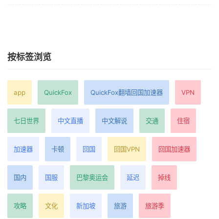
按标签浏览
app
QuickFox
QuickFox翻墙回国加速器
VPN
七日世界
中文直播
中文解说
交通
住宿
加速器
卡顿
回国
回国VPN
回国加速器
国内
国服
巴黎奥运会
延迟
掉线
攻略
文化
新加坡
旅游
旅游季