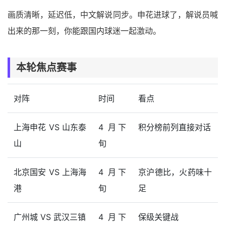
画质清晰，延迟低，中文解说同步。申花进球了，解说员喊
出来的那一刻，你能跟国内球迷一起激动。
本轮焦点赛事
对阵
时间
看点
上海申花 VS 山东泰
4 月下
积分榜前列直接对话
山
旬
北京国安 VS 上海海
4 月下
京沪德比，火药味十
港
旬
足
广州城 VS 武汉三镇
4 月下
保级关键战