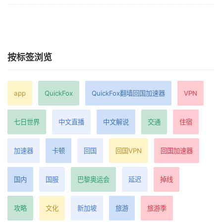
按标签浏览
app
QuickFox
QuickFox翻墙回国加速器
VPN
七日世界
中文直播
中文解说
交通
住宿
加速器
卡顿
回国
回国VPN
回国加速器
国内
国服
巴黎奥运会
延迟
掉线
攻略
文化
新加坡
旅游
旅游季