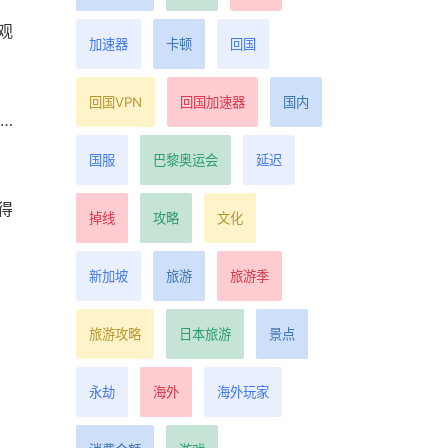
观
加速器
卡顿
回国
回国VPN
回国加速器
国内
…
国服
巴黎奥运会
延迟
得
掉线
攻略
文化
新加坡
旅游
旅游季
旅游攻略
日本旅游
景点
永劫
海外
海外玩家