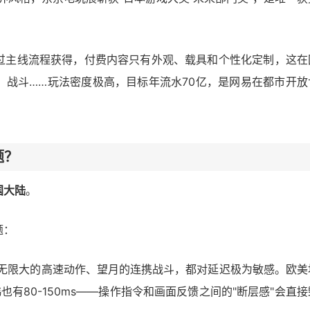
过主线流程获得，付费内容只有外观、载具和个性化定制，这在
、战斗……玩法密度极高，目标年流水70亿，是网易在都市开放
题？
国大陆
。
题：
无限大的高速动作、望月的连携战斗，都对延迟极为敏感。欧美
韩也有80-150ms——操作指令和画面反馈之间的"断层感"会直接