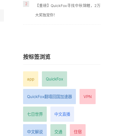
2
【重磅】QuickFox寻找中秋锦鲤，2万
大奖独宠你！
按标签浏览
app
QuickFox
QuickFox翻墙回国加速器
VPN
七日世界
中文直播
中文解说
交通
住宿