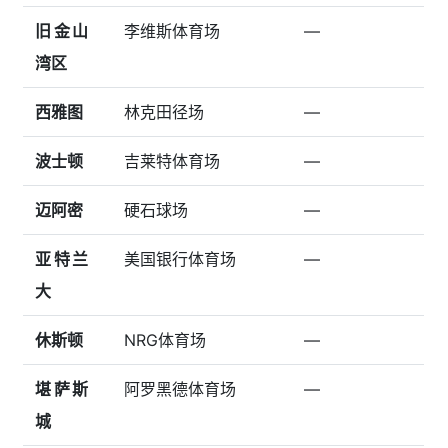
旧金山
李维斯体育场
—
湾区
西雅图
林克田径场
—
波士顿
吉莱特体育场
—
迈阿密
硬石球场
—
亚特兰
美国银行体育场
—
大
休斯顿
NRG体育场
—
堪萨斯
阿罗黑德体育场
—
城