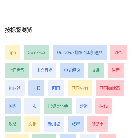
按标签浏览
app
QuickFox
QuickFox翻墙回国加速器
VPN
七日世界
中文直播
中文解说
交通
住宿
加速器
卡顿
回国
回国VPN
回国加速器
国内
国服
巴黎奥运会
延迟
掉线
攻略
文化
新加坡
旅游
旅游季