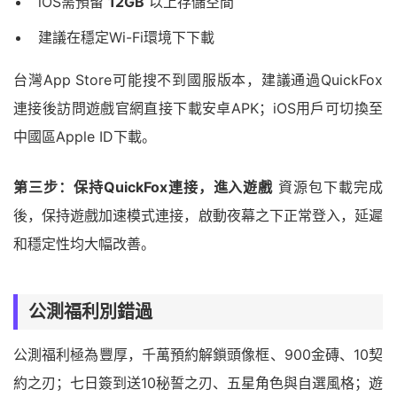
iOS需預留
12GB
以上存儲空間
建議在穩定Wi-Fi環境下下載
台灣App Store可能搜不到國服版本，建議通過QuickFox
連接後訪問遊戲官網直接下載安卓APK；iOS用戶可切換至
中國區Apple ID下載。
第三步：保持QuickFox連接，進入遊戲
資源包下載完成
後，保持遊戲加速模式連接，啟動夜幕之下正常登入，延遲
和穩定性均大幅改善。
公測福利別錯過
公測福利極為豐厚，千萬預約解鎖頭像框、900金磚、10契
約之刃；七日簽到送10秘誓之刃、五星角色與自選風格；遊