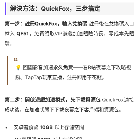
解決方法：QuickFox，三步搞定
第一步：註冊QuickFox，輸入兌換碼
註冊後在兌換碼入口
輸入
QF51
，免費領取VIP遊戲加速體驗時長，零成本先體
驗。
💡 回國影音加速
永久免費
——看B站夜幕之下攻略視
頻、TapTap玩家直播，注冊即用不花錢。
第二步：開啟遊戲加速模式，先下載資源包
QuickFox連接
成功後，在加速狀態下下載夜幕之下客戶端和資源包。
安卓需預留
10GB
以上存儲空間