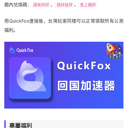
戲內兌換碼：
、
、
請來砰砰
想砰就砰
馬上開砰
用QuickFox連接後，台灣玩家同樣可以正常領取所有公測
福利。
專屬福利