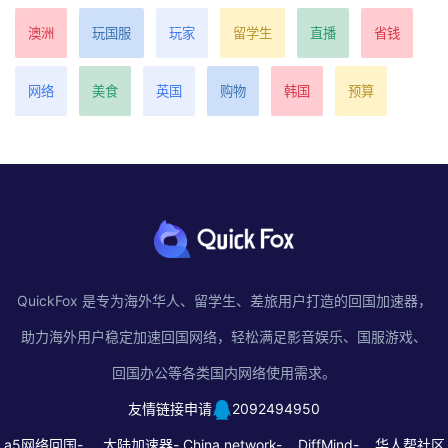
澳洲
玩国服
玩家
留学生
直播
省钱
网络
美食
英国
购物
韩国
预算
QuickFox 是专为海外华人、留学生、差旅用户打造的回国加速器，
助力海外用户稳定加速回国网络，轻松满足影音娱乐、国服游戏、
回国办公等各类国内网络使用需求。
友情链接申请
2092494950
a5网络回国-
大陆加速器-
China network-
DiffMind-
华人帮社区