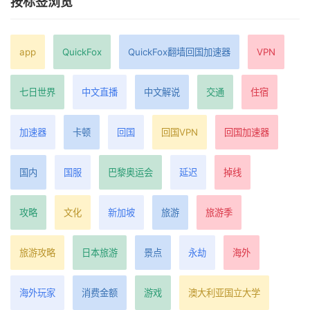
按标签浏览
app
QuickFox
QuickFox翻墙回国加速器
VPN
七日世界
中文直播
中文解说
交通
住宿
加速器
卡顿
回国
回国VPN
回国加速器
国内
国服
巴黎奥运会
延迟
掉线
攻略
文化
新加坡
旅游
旅游季
旅游攻略
日本旅游
景点
永劫
海外
海外玩家
消费金额
游戏
澳大利亚国立大学