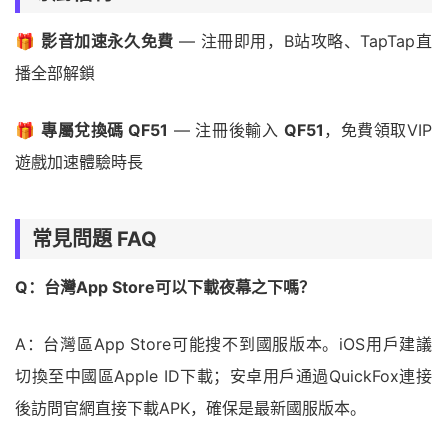
🎁
影音加速永久免費
— 注冊即用，B站攻略、TapTap直
播全部解鎖
🎁
專屬兌換碼 QF51
— 注冊後輸入
QF51
，免費領取VIP
遊戲加速體驗時長
常見問題 FAQ
Q：台灣App Store可以下載夜幕之下嗎？
A：台灣區App Store可能搜不到國服版本。iOS用戶建議
切換至中國區Apple ID下載；安卓用戶通過QuickFox連接
後訪問官網直接下載APK，確保是最新國服版本。