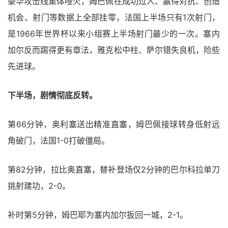
豪华攻击线集体哑火，姆巴佩在成功过人、赢得对抗、创造
机会、射门等数据上全部挂零，法国上半场只有1次射门，
是1966年世界杯以来小组赛上半场射门最少的一次。塞内
加尔反而踢得更有章法，雅克松中柱、萨尔错失良机，险些
先进球。
下半场，剧情彻底反转。
第66分钟，奥利塞送出精准直塞，姆巴佩接球转身低射远
角破门，法国1-0打破僵局。
第82分钟，拉比奥直塞，替补登场仅2分钟的巴尔科拉单刀
挑射建功，2-0。
补时第5分钟，姆巴耶为塞内加尔扳回一城，2-1。