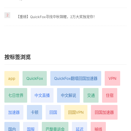
2
【重磅】QuickFox寻找中秋锦鲤，2万大奖独宠你！
按标签浏览
app
QuickFox
QuickFox翻墙回国加速器
VPN
七日世界
中文直播
中文解说
交通
住宿
加速器
卡顿
回国
回国VPN
回国加速器
国内
国服
巴黎奥运会
延迟
掉线