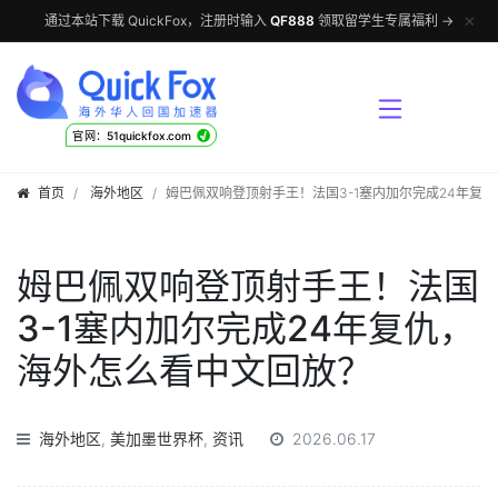
✕
通过本站下载 QuickFox，注册时输入
QF888
领取留学生专属福利 →
√
官网：51quickfox.com
首页
海外地区
姆巴佩双响登顶射手王！法国3-1塞内加尔完成24年复
姆巴佩双响登顶射手王！法国
3-1塞内加尔完成24年复仇，
海外怎么看中文回放？
海外地区
,
美加墨世界杯
,
资讯
2026.06.17