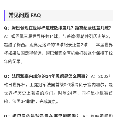
常见问题 FAQ
Q：姆巴佩现在世界杯进球数排第几？距离纪录还差几球？
A：姆巴佩三届世界杯共14球，与盖德·穆勒并列历史第3，
超越了梅西。距离克洛泽的16球纪录还差2球——本届世界
杯如果法国走得够远，姆巴佩完全有机会打破这个保持了12
年的纪录。
Q：法国和塞内加尔的24年恩怨是怎么回事？
A：2002年
韩日世界杯，卫冕冠军法国首战0-1爆冷负于塞内加尔，是
世界杯历史上著名的冷门。时隔24年，同样是小组赛首
轮，法国3-1取胜，完成复仇。
Q：姆巴佩的进球录像在哪里能回看？
A：咪咕视频和