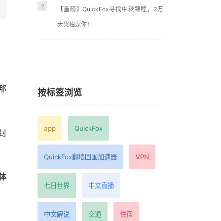
2
【重磅】QuickFox寻找中秋锦鲤，2万
大奖独宠你！
那
按标签浏览
app
QuickFox
封
QuickFox翻墙回国加速器
VPN
体
七日世界
中文直播
中文解说
交通
住宿