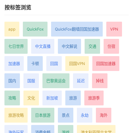
按标签浏览
app
QuickFox
QuickFox翻墙回国加速器
VPN
七日世界
中文直播
中文解说
交通
住宿
加速器
卡顿
回国
回国VPN
回国加速器
国内
国服
巴黎奥运会
延迟
掉线
攻略
文化
新加坡
旅游
旅游季
旅游攻略
日本旅游
景点
永劫
海外
海外玩家
消费金额
游戏
澳大利亚国立大学