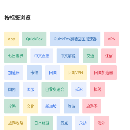
按标签浏览
app
QuickFox
QuickFox翻墙回国加速器
VPN
七日世界
中文直播
中文解说
交通
住宿
加速器
卡顿
回国
回国VPN
回国加速器
国内
国服
巴黎奥运会
延迟
掉线
攻略
文化
新加坡
旅游
旅游季
旅游攻略
日本旅游
景点
永劫
海外