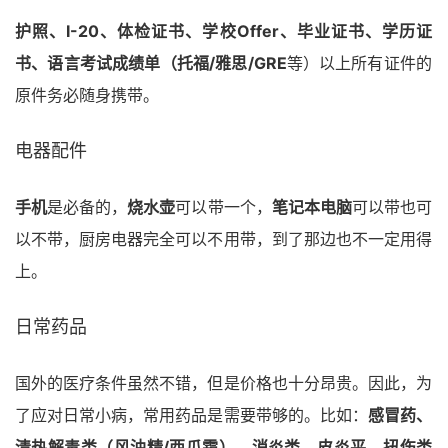
护照、I-20、体检证书、学校Offer、毕业证书、学历证
书、语言考试成绩单（托福/雅思/GRE
等）以上所有证件的
原件务必随身携带。
电器配件
手机
是必备的，
烧水壶
可以带一个，
笔记本电脑
可以带也可
以不带，厨房电器完全可以不用带，到了那边也不一定用得
上。
日常药品
国外的医疗条件虽然不错，但是价格也十分昂贵。因此，为
了应对日常小病，常用药品是需要带够的。比如：
感冒药、
清热解毒类（风油精/西瓜霜）、消炎类、皮炎平、扭伤类