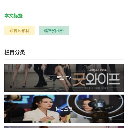
本文标签
瑙鲁读预科
瑙鲁预科班
栏目分类
韩剧TV
抖音直播