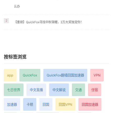
么办
2
【重磅】QuickFox寻找中秋锦鲤，2万大奖独宠你！
按标签浏览
app
QuickFox
QuickFox翻墙回国加速器
VPN
七日世界
中文直播
中文解说
交通
住宿
加速器
卡顿
回国
回国VPN
回国加速器