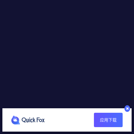
Mark
摘录自GooglePlay
王思予MIA
摘录自AppStore
应用下载