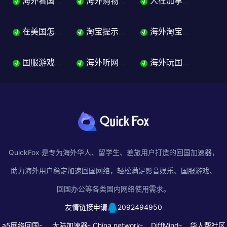
海外看国内视频怎么解决版权限制？追剧加速器完整指南
海外购物加速器哪个好？淘宝京东拼多多一个搞定
人在加拿大怎么用淘宝？华人留学生购物教程解决方案来了
√
√
√
在美国怎么用不了淘宝？华人留学生淘宝购物完整指南
淘宝提示商品地区限制怎么办？海外华人留学生解除商品屏蔽的方法
海外淘宝打不开怎么办？页面报错加载失败的解决方法来了！
√
√
√
国服游戏加速器哪个好？海外玩国服不卡指南
海外听网易云音乐、QQ音乐歌曲变灰怎么办？2026留学生听歌完整解决方案
海外玩国服游戏延迟高、登不上怎么办？2026留学生国服游戏完整解决方案
√
√
√
QuickFox 是专为海外华人、留学生、差旅用户打造的回国加速器，
助力海外用户稳定加速回国网络，轻松满足影音娱乐、国服游戏、
回国办公等各类国内网络使用需求。
友情链接申请
2092494950
a5网络回国-
大陆加速器-
China network-
DiffMind-
华人帮社区