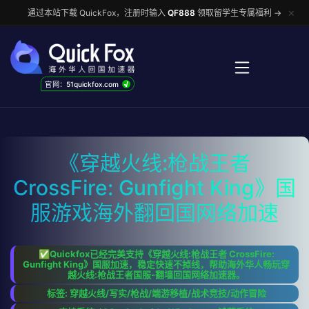
✕
通过本站下载 QuickFox，注册时输入
QF888
领取留学生专属福利 →
√
官网：51quickfox.com
《穿越火线:枪战王者
CrossFire: Gunfight King》国
服游戏海外翻回国网络加速
✅Quickfox已经完美支持《穿越火线:枪战王者 CrossFire:
Gunfight King》国服加速，稳定快速不掉线，帮助海外华人畅玩穿
越火线:枪战王者国服-翻墙回国网络加速器。
标签: 穿越火线/写实/枪战/端游移植/战术竞技/动作冒险