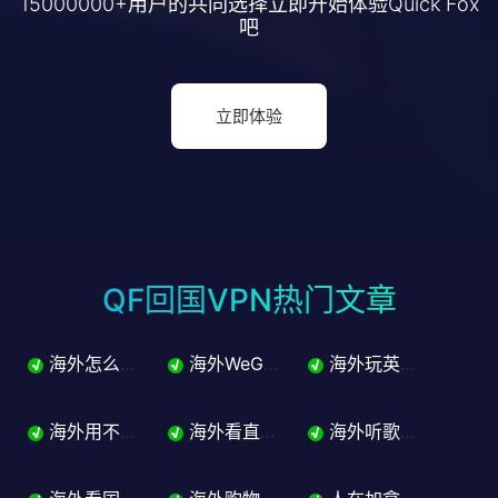
15000000+用户的共同选择立即开始体验Quick Fox
吧
立即体验
QF回国VPN热门文章
海外怎么玩英雄联盟国服？从流畅登录到五排开黑完整解决方案
海外WeGame打不开怎么办？英雄联盟国服登录问题解决
海外玩英雄联盟延迟高怎么办？国服LOL降延迟完整指南
√
√
√
海外用不了淘宝怎么办？商品屏蔽支付受限一站解决
海外看直播地区限制怎么办？体育赛事电竞抖音直播加速器指南来了
海外听歌歌曲变灰怎么办？网易云QQ音乐版权限制解决指南
√
√
√