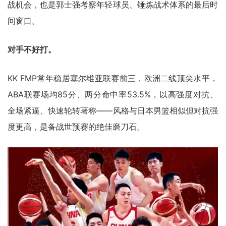
战机会，也是郭士强考察年轻球员、锤炼战术体系的最后时
间窗口。
对手不好打。
KK FMP常年稳居塞尔维亚联赛前三，欧洲二线顶尖水平，
ABA联赛场均85分、两分命中率53.5%，以高强度对抗、
全场紧逼、快速轮转著称——风格与日本男篮相似但对抗强
度更高，是备战世预赛的绝佳磨刀石。