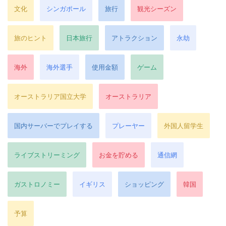
文化
シンガポール
旅行
観光シーズン
旅のヒント
日本旅行
アトラクション
永劫
海外
海外選手
使用金額
ゲーム
オーストラリア国立大学
オーストラリア
国内サーバーでプレイする
プレーヤー
外国人留学生
ライブストリーミング
お金を貯める
通信網
ガストロノミー
イギリス
ショッピング
韓国
予算