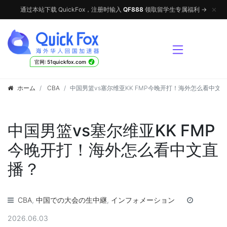
✕
通过本站下载 QuickFox，注册时输入
QF888
领取留学生专属福利 →
√
官网: 51quickfox.com
ホーム
CBA
中国男篮vs塞尔维亚KK FMP今晚开打！海外怎么看中文
中国男篮vs塞尔维亚KK FMP
今晚开打！海外怎么看中文直
播？
CBA
,
中国での大会の生中継
,
インフォメーション
2026.06.03