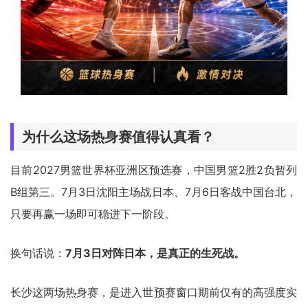
为什么这场热身赛值得认真看？
目前2027男篮世界杯亚洲区预选赛，中国男篮2胜2负暂列
B组第三。7月3日沈阳主场战日本、7月6日客战中国台北，
只要再赢一场即可稳进下一阶段。
换句话说：
7月3日对阵日本，是真正的生死战。
长沙这两场热身赛，是进入世预赛窗口期前仅有的高强度实