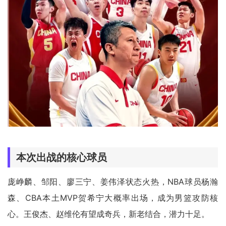
本次出战的核心球员
庞峥麟、邹阳、廖三宁、姜伟泽状态火热，NBA球员杨瀚
森、CBA本土MVP贺希宁大概率出场，成为男篮攻防核
心。王俊杰、赵维伦有望成奇兵，新老结合，潜力十足。