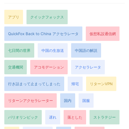
アプリ
クイックフォックス
QuickFox Back to China アクセラレータ
仮想私設通信網
七日間の世界
中国の生放送
中国語の解説
交通機関
アコモデーション
アクセラレータ
行き詰まって止まってしまった
帰宅
リターンVPN
リターンアクセラレーター
国内
国服
パリオリンピック
遅れ
落とした
ストラテジー