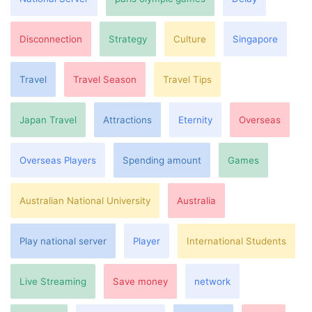
Disconnection
Strategy
Culture
Singapore
Travel
Travel Season
Travel Tips
Japan Travel
Attractions
Eternity
Overseas
Overseas Players
Spending amount
Games
Australian National University
Australia
Play national server
Player
International Students
Live Streaming
Save money
network