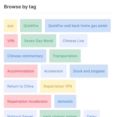
Browse by tag
app
QuickFox
QuickFox wall back home gas pedal
VPN
Seven Day World
Chinese Live
Chinese commentary
Transportation
Accommodation
Accelerator
Stuck and stopped
Return to China
Repatriation VPN
Repatriation Accelerator
domestic
National Server
paris olympic games
Delay