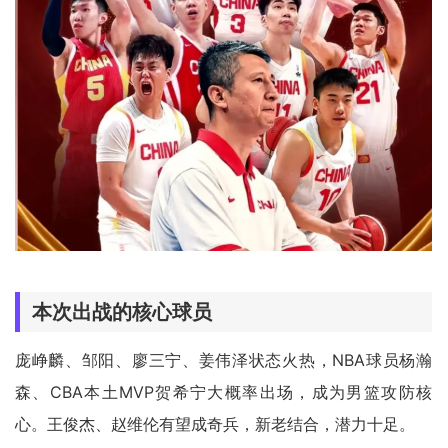
本次出战的核心球员
庞峥麟、邹阳、廖三宁、姜伟泽状态火热，NBA球员杨瀚
森、CBA本土MVP贺希宁大概率出场，成为男篮攻防核
心。王俊杰、赵维伦有望成奇兵，新老结合，潜力十足。