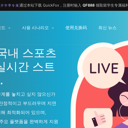
通过本站下载 QuickFox，注册时输入
QF888
领取留学生专属福利
 开学季专属
로드
사용 시나리오
使用兑换码
최신 뉴스
해 국내 스포츠
실시간 스트
.
중계를 놓치고 싶지 않으신가
 안정적이고 부드러우며 지연
위해 최적화되어 있으며,
등 주요 플랫폼을 완벽하게 지원