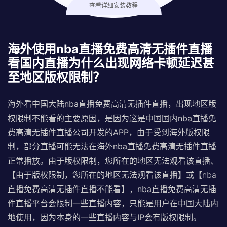
查看详细安装教程
海外使用nba直播免费高清无插件直播
看国内直播为什么出现网络卡顿延迟甚
至地区版权限制？
海外看中国大陆nba直播免费高清无插件直播，出现地区版
权限制不能看的主要原因，是因为这是中国国内nba直播免
费高清无插件直播公司开发的APP，由于受到海外版权限
制，部分直播可能无法在海外nba直播免费高清无插件直播
正常播放。
由于版权限制，您所在的地区无法观看该直播、
【由于版权限制，您所在的地区无法观看该直播】或【nba
直播免费高清无插件直播不能看】，
nba直播免费高清无插
件直播平台会限制一些直播内容，只能是用户在中国大陆内
地使用，因为本身的一些直播内容与IP会有版权限制。