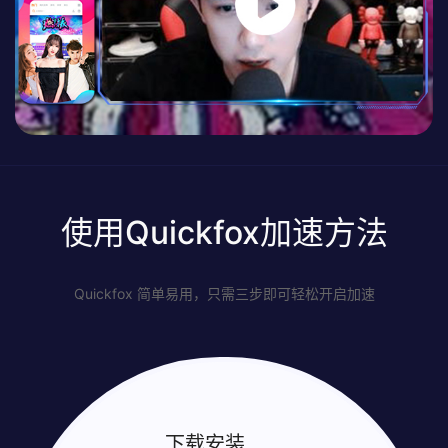
使用Quickfox加速方法
Quickfox 简单易用，只需三步即可轻松开启加速
下载安装