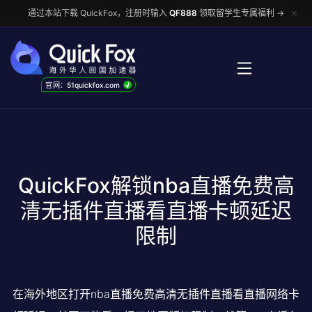
✕
通过本站下载 QuickFox，注册时输入
QF888
领取留学生专属福利 →
√
官网：51quickfox.com
QuickFox解锁nba直播免费高
清无插件直播看直播卡顿延迟
限制
在海外地区打开nba直播免费高清无插件直播看直播网络卡