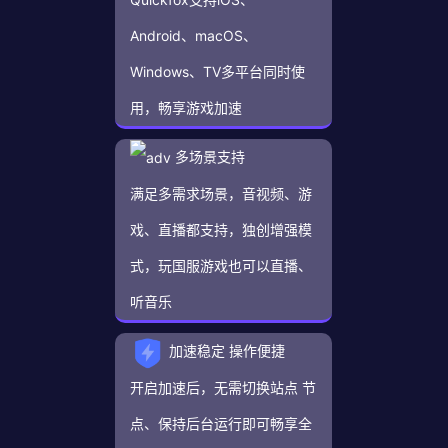
Android、macOS、
Windows、TV多平台同时使
用，畅享游戏加速
多场景支持
满足多需求场景，音视频、游
戏、直播都支持，独创增强模
式，玩国服游戏也可以直播、
听音乐
加速稳定 操作便捷
开启加速后，无需切换站点 节
点、保持后台运行即可畅享全