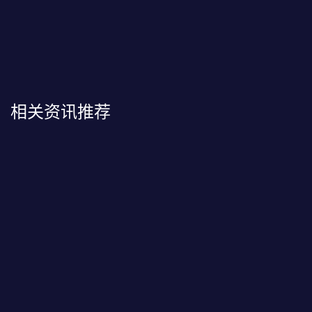
苹果iOS海外nba直播免费高清无插件直播翻墙到中国VPN软件下载
Android海外nba直播免费高清无插件直播翻墙加速到大陆网络VPN
相关资讯推荐
软件下载
苹果电脑macOS海外nba直播免费高清无插件直播翻墙网络连接到
国内VPN软件下载
PC电脑Windows海外加速nba直播免费高清无插件直播连接到中国
网络VPN软件下载