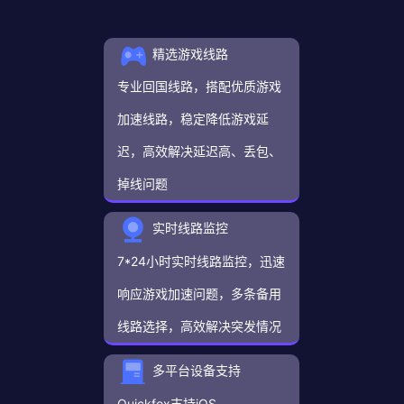
精选游戏线路
专业回国线路，搭配优质游戏
加速线路，稳定降低游戏延
迟，高效解决延迟高、丢包、
掉线问题
实时线路监控
7*24小时实时线路监控，迅速
响应游戏加速问题，多条备用
线路选择，高效解决突发情况
多平台设备支持
Quickfox支持iOS、